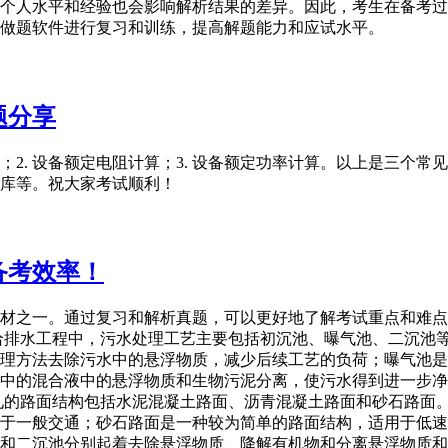
个人水平和经验也会影响解析结果的差异。因此，考生在备考过
做题软件进行复习和训练，提高解题能力和应试水平。
题分享
算；2. 设备额定电阻计算；3. 设备额定功率计算。以上是三
库等。祝大家考试顺利！
备考效率！
材之一。通过复习和解析真题，可以更好地了解考试重点和难点
给排水工程中，污水处理工艺主要包括初沉池、曝气池、二沉池
理方法去除污水中的悬浮物质，减少后续工艺的负荷；曝气池是
中的混合液中的悬浮物质和生物污泥分离，使污水得到进一步净
见的路面结构包括水泥混凝土路面、沥青混凝土路面和砂石路面
于一般交通；砂石路面是一种较为简单的路面结构，适用于低速
和二沉池分别起着去除悬浮物质、降解有机物和分离悬浮物质和