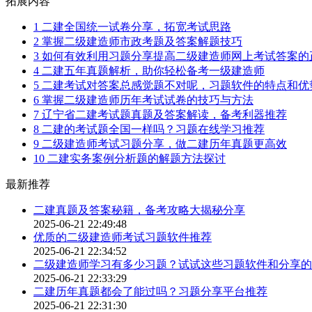
拓展内容
1
二建全国统一试卷分享，拓宽考试思路
2
掌握二级建造师市政考题及答案解题技巧
3
如何有效利用习题分享提高二级建造师网上考试答案的
4
二建五年真题解析，助你轻松备考一级建造师
5
二建考试对答案总感觉题不对呢，习题软件的特点和优
6
掌握二级建造师历年考试试卷的技巧与方法
7
辽宁省二建考试题真题及答案解读，备考利器推荐
8
二建的考试题全国一样吗？习题在线学习推荐
9
二级建造师考试习题分享，做二建历年真题更高效
10
二建实务案例分析题的解题方法探讨
最新推荐
二建真题及答案秘籍，备考攻略大揭秘分享
2025-06-21 22:49:48
优质的二级建造师考试习题软件推荐
2025-06-21 22:34:52
二级建造师学习有多少习题？试试这些习题软件和分享的
2025-06-21 22:33:29
二建历年真题都会了能过吗？习题分享平台推荐
2025-06-21 22:31:30